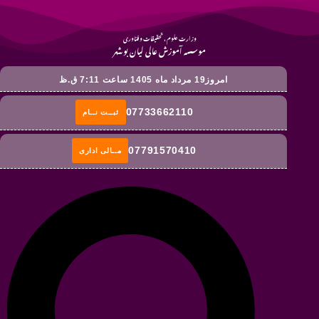
وزارت علوم ، تحقیقات و فناوری
موسسه آموزش عالی لیان بوشهر
امروز19 مرداد ماه 1405 ساعت 7:11 ق.ظ
07733662110
ثبــت نــام
07791570410
مــالی اداری