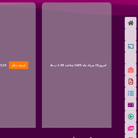
امروز15 مرداد ماه 1405 ساعت 1:48 ب.ظ
ثبــت نــام
2110