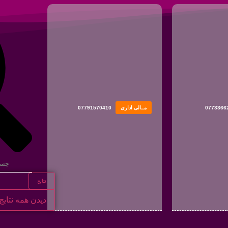
0773366
مــالی اداری
07791570410
نتایج
دیدن همه نتایج