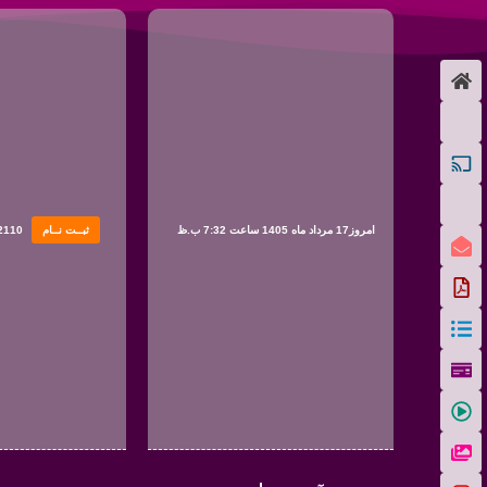
امروز17 مرداد ماه 1405 ساعت 7:32 ب.ظ
ثبــت نــام
2110