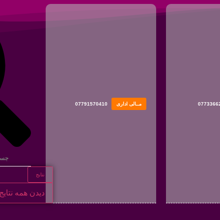
0773366
مــالی اداری
07791570410
نتایج
دیدن همه نتایج