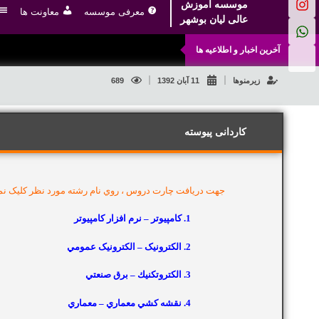
موسسه آموزش
معرفی موسسه
معاونت ها
عالی لیان بوشهر
آخرین اخبار و اطلاعیه ها
زیرمنوها
11 آبان 1392
689
کاردانی پیوسته
جهت دريافت چارت دروس ، روي نام رشته مورد نظر کليک نما
1. كامپيوتر – نرم افزار كامپيوتر
2. الکترونيک – الکترونيک عمومي
3. الكتروتكنيك – برق صنعتي
4. نقشه كشي معماري – معماري