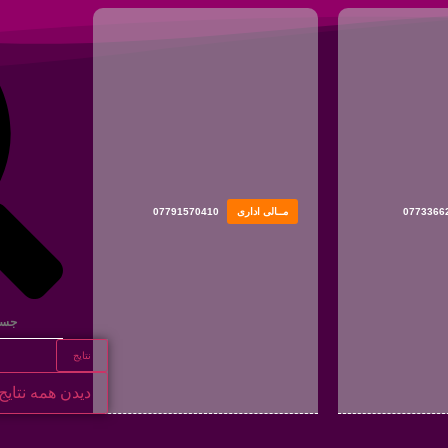
0773366
مــالی اداری
07791570410
نتایج
دیدن همه نتایج