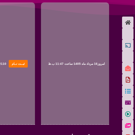
امروز16 مرداد ماه 1405 ساعت 11:47 ب.ظ
ثبــت نــام
2110