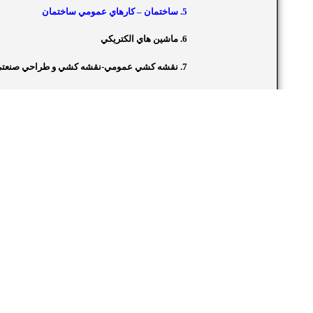
5. ساختمان – کارهاي عمومي ساختمان
6. ماشين هاي الکتريکي
7. نقشه کشي عمومي-نقشه کشي و طراحي صنعتي
8. الکترونيک-راديو تلويزيون