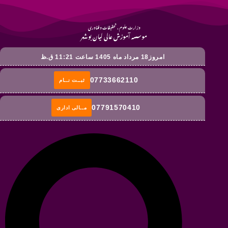
وزارت علوم ، تحقیقات و فناوری
موسسه آموزش عالی لیان بوشهر
امروز18 مرداد ماه 1405 ساعت 11:21 ق.ظ
07733662110
ثبــت نــام
07791570410
مــالی اداری