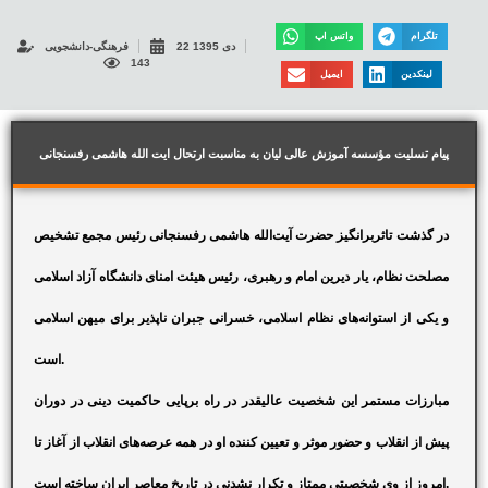
تلگرام
واتس اپ
22 دی 1395
فرهنگی-دانشجویی
143
لینکدین
ایمیل
پیام تسلیت مؤسسه آموزش عالی لیان به مناسبت ارتحال ایت الله هاشمی رفسنجانی
در گذشت تاثربرانگیز حضرت آیت‌الله هاشمی رفسنجانی رئیس مجمع تشخیص
مصلحت نظام، یار دیرین امام و رهبری، رئیس هیئت امنای دانشگاه آزاد اسلامی
و یکی از استوانه‌های نظام اسلامی، خسرانی جبران ناپذیر برای میهن اسلامی
است.
مبارزات مستمر این شخصیت عالیقدر در راه برپایی حاکمیت دینی در دوران
پیش از انقلاب و حضور موثر و تعیین کننده او در همه عرصه‌های انقلاب از آغاز تا
امروز از وی شخصیتی ممتاز و تکرار نشدنی در تاریخ معاصر ایران ساخته است.