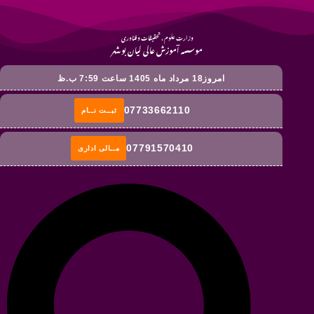
وزارت علوم ، تحقیقات و فناوری
موسسه آموزش عالی لیان بوشهر
امروز18 مرداد ماه 1405 ساعت 7:59 ب.ظ
07733662110
ثبــت نــام
07791570410
مــالی اداری