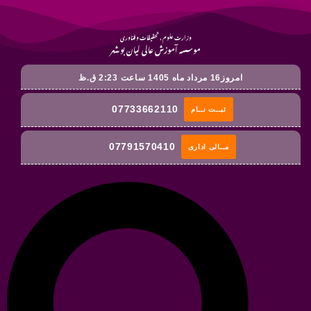
وزارت علوم ، تحقیقات و فناوری
موسسه آموزش عالی لیان بوشهر
امروز16 مرداد ماه 1405 ساعت 2:23 ق.ظ
07733662110
ثبــت نــام
07791570410
مــالی اداری