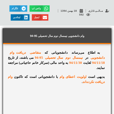
واتس اپ
تلگرام
مــالــی-اداری
18 بهمن 1394
592
ایمیل
لینکدین
وام دانشجویی نیمسال دوم سال تحصیلی 95-94
به اطلاع می‌رساند دانشجویانی که
متقاضی دریافت وام
دانشجویی
در
نیمسال دوم سال‌ تحصیلی 95-94
می باشند، از تاریخ
94/11/18
لغایت
94/11/30
به واحد مالی (سرکار خانم حاجیانی) مراجعه
نمایند.
بدیهی است
اولویت اعطای وام
با دانشجویانی است که تاکنون
وام
دریافت نکرده‌اند
.