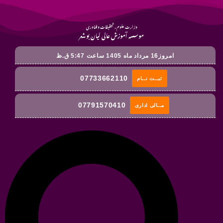
وزارت علوم ، تحقیقات و فناوری
موسسه آموزش عالی لیان بوشهر
امروز16 مرداد ماه 1405 ساعت 5:47 ق.ظ
07733662110
ثبــت نــام
07791570410
مــالی اداری