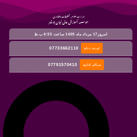
وزارت علوم ، تحقیقات و فناوری
موسسه آموزش عالی لیان بوشهر
امروز17 مرداد ماه 1405 ساعت 6:55 ب.ظ
07733662110
ثبــت نــام
07791570410
مــالی اداری