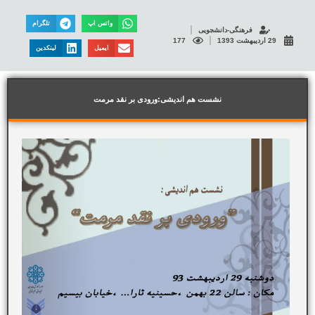
واتس اپ
تلگرام
فرهنگی-دانشجویی
29 اردیبهشت 1393
177
ایمیل
لینکدین
نشست هم اندیشی:ورودی بر نقد مرمت