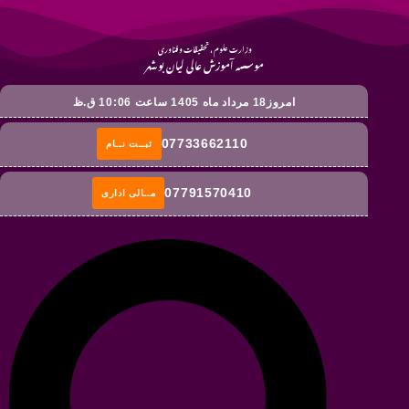
وزارت علوم ، تحقیقات و فناوری
موسسه آموزش عالی لیان بوشهر
امروز18 مرداد ماه 1405 ساعت 10:06 ق.ظ
07733662110
ثبــت نــام
07791570410
مــالی اداری