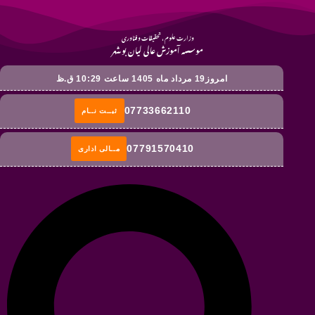
وزارت علوم ، تحقیقات و فناوری
موسسه آموزش عالی لیان بوشهر
امروز19 مرداد ماه 1405 ساعت 10:29 ق.ظ
07733662110
ثبــت نــام
07791570410
مــالی اداری