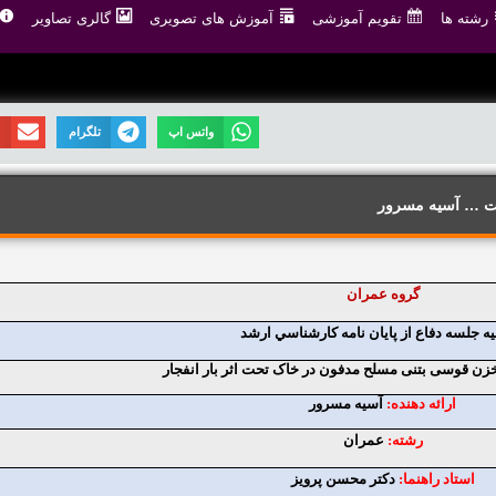
رشته ها
تقویم آموزشی
آموزش های تصویری
گالری تصاویر
واتس اپ
تلگرام
ا
ت … آسیه مسرور
گروه عمران
يه جلسه دفاع از پايان نامه کارشناسي ارشد
ن قوسی بتنی مسلح مدفون در خاک تحت اثر بار انفجار
ارائه دهنده:
آسیه مسرور
رشته:
عمران
استاد راهنما:
دکتر محسن پرویز