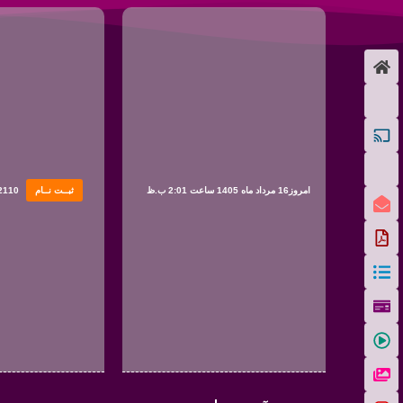
امروز16 مرداد ماه 1405 ساعت 2:01 ب.ظ
ثبــت نــام
2110