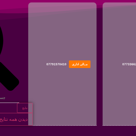
0773366
مــالی اداری
07791570410
نتایج
دیدن همه نتایج