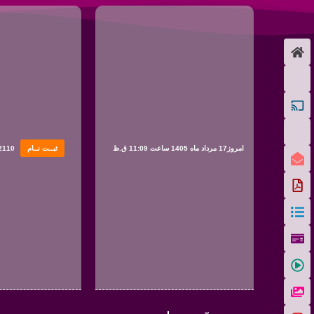
امروز17 مرداد ماه 1405 ساعت 11:09 ق.ظ
ثبــت نــام
2110