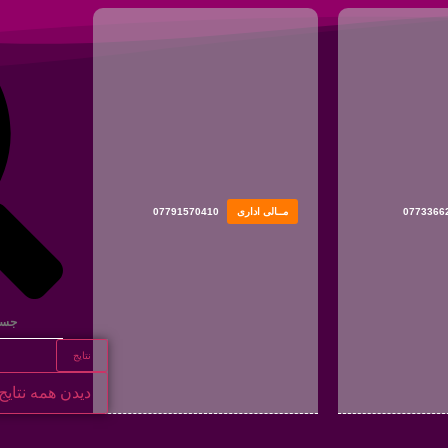
0773366
مــالی اداری
07791570410
نتایج
دیدن همه نتایج