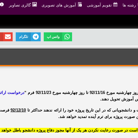
رشته ها
تقویم آموزشی
آموزش های تصویری
گالری تصاویر
واتس اپ
تلگرام
ا
روز
چهارشنبه
مورخ
92/11/16
تا روز
چهارشنبه
مورخ
92/11/23
فرم “
درخواست ارائه 
س آموزش
تحویل دهند.
و دانشجویانی که در این تاریخ پروژه خود را ارائه ندهند حداکثر تا
92/12/10
فرصت د
این صورت پروژه برای
ترم آینده
تمدید خواهد شد.
است در صورت رعایت نکردن هر یک از آنها مجوز دفاع پروژه دانشجو باطل خواهد 