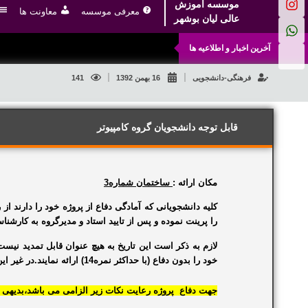
موسسه آموزش
معرفی موسسه
معاونت ها
عالی لیان بوشهر
آخرین اخبار و اطلاعیه ها
فرهنگی-دانشجویی
16 بهمن 1392
141
قابل توجه دانشجویان گروه کامپیوتر
مکان ارائه :
ساختمان شماره3
کلیه دانشجویانی که آمادگی دفاع از پروژه خود را دارند از 
را
پرینت
نموده و پس از
تایید استاد
و
مدیرگروه
به
کارشنا
لازم به ذکر است این تاریخ به هیچ عنوان قابل تمدید نیست 
خود را بدون دفاع (
با حداکثر نمره14
) ارائه نمایند.در غیر 
جهت دفاع پروژه رعایت نکات زیر الزامی می باشد،بدیهی 