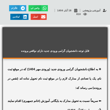
واتس اپ
تلگرام
آموزشی-پژوهشی
18 آبان 1404
810
ایمیل
لینکدین
قابل توجه دانشجویان گرامی ورودی جدید دارای نواقص پرونده
✳ به اطلاع دانشجویان گرامی ورودی جدید (ورودی مهر 1404) که در موقع ثبت
نام، یک یا تعدادی از مدارک لازم را در موقع ثبت نام تحویل نداده اند (نقص در
پرونده) می رساند که:
⬅ سریعاً نسبت به تحویل مدارک به بایگانی آموزش (خانم جمهیری) اقدام نمایند