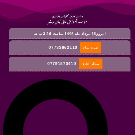
وزارت علوم ، تحقیقات و فناوری
موسسه آموزش عالی لیان بوشهر
امروز15 مرداد ماه 1405 ساعت 3:16 ب.ظ
07733662110
ثبــت نــام
07791570410
مــالی اداری