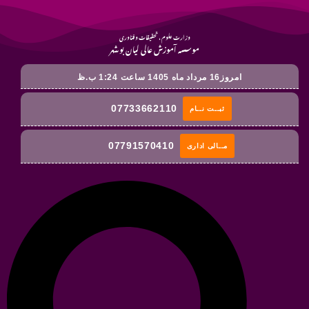
وزارت علوم ، تحقیقات و فناوری
موسسه آموزش عالی لیان بوشهر
امروز16 مرداد ماه 1405 ساعت 1:24 ب.ظ
07733662110
ثبــت نــام
07791570410
مــالی اداری