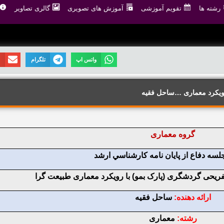
رشته ها
تقویم آموزشی
آموزش های تصویری
گالری تصاویر
واتس اپ
تلگرام
ا
ویکرد معماری …ساحل فقیه
گروه معماری
جلسه دفاع از پايان نامه کارشناسي ارشد
یحی گردشگری (پارک بمو) با رویکرد معماری طبیعت گرا
ارائه دهنده:
ساحل فقیه
رشته:
معماری