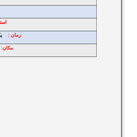
است
زمان :
یکشنبه
مكان: