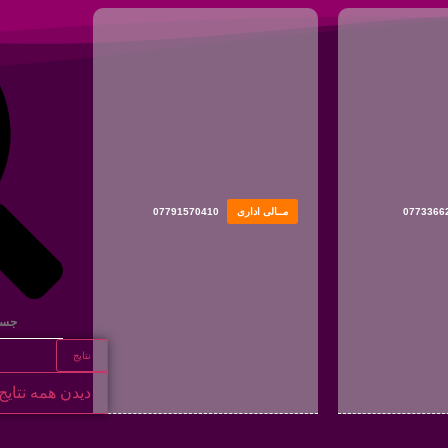
0773366
مــالی اداری
07791570410
نتایج
دیدن همه نتایج