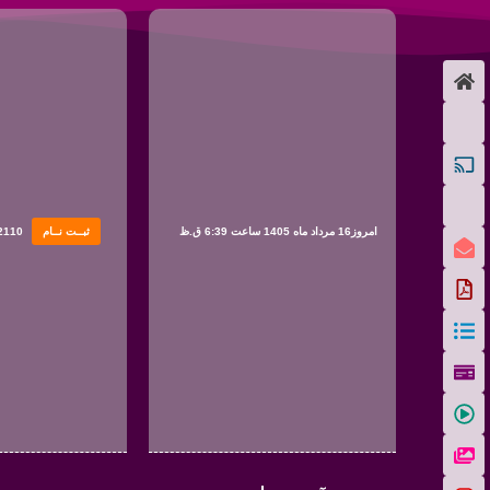
امروز16 مرداد ماه 1405 ساعت 6:39 ق.ظ
ثبــت نــام
2110