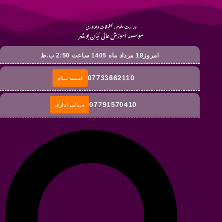
وزارت علوم ، تحقیقات و فناوری
موسسه آموزش عالی لیان بوشهر
امروز18 مرداد ماه 1405 ساعت 2:50 ب.ظ
07733662110
ثبــت نــام
07791570410
مــالی اداری