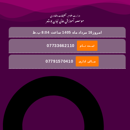
وزارت علوم ، تحقیقات و فناوری
موسسه آموزش عالی لیان بوشهر
امروز16 مرداد ماه 1405 ساعت 8:04 ب.ظ
07733662110
ثبــت نــام
07791570410
مــالی اداری