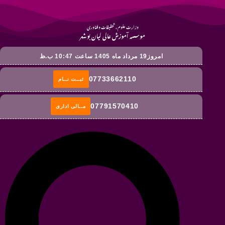
وزارت علوم ، تحقیقات و فناوری
موسسه آموزش عالی لیان بوشهر
امروز19 مرداد ماه 1405 ساعت 10:47 ب.ظ
07733662110
ثبــت نــام
07791570410
مــالی اداری