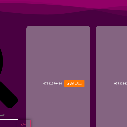
0773366
مــالی اداری
07791570410
نتایج