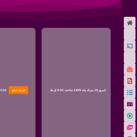
امروز16 مرداد ماه 1405 ساعت 9:52 ق.ظ
ثبــت نــام
2110