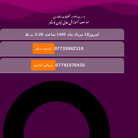
وزارت علوم ، تحقیقات و فناوری
موسسه آموزش عالی لیان بوشهر
امروز18 مرداد ماه 1405 ساعت 3:28 ب.ظ
07733662110
ثبــت نــام
07791570410
مــالی اداری