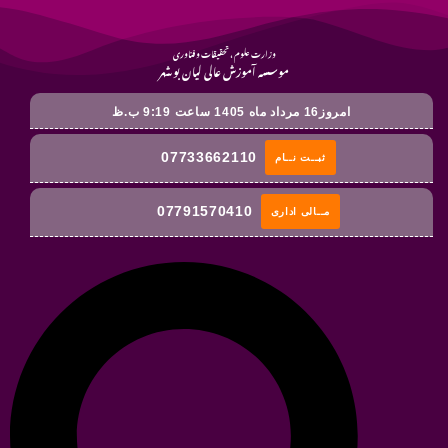
وزارت علوم ، تحقیقات و فناوری
موسسه آموزش عالی لیان بوشهر
امروز16 مرداد ماه 1405 ساعت 9:19 ب.ظ
07733662110
ثبــت نــام
07791570410
مــالی اداری