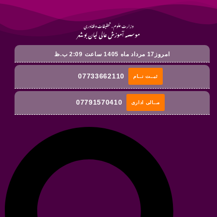
وزارت علوم ، تحقیقات و فناوری
موسسه آموزش عالی لیان بوشهر
امروز17 مرداد ماه 1405 ساعت 2:09 ب.ظ
07733662110
ثبــت نــام
07791570410
مــالی اداری