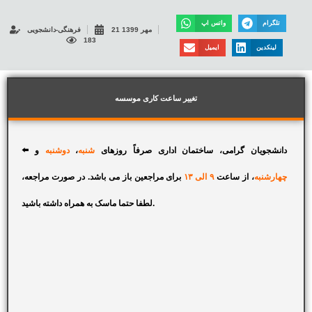
تلگرام
واتس اپ
21 مهر 1399
فرهنگی-دانشجویی
183
لینکدین
ایمیل
تغییر ساعت کاری موسسه
⬅️ دانشجویان گرامی، ساختمان اداری صرفاً روزهای
شنبه
،
دوشنبه
و
چهارشنبه
، از ساعت
۹ الی ۱۳
برای مراجعین باز می باشد. در صورت مراجعه،
لطفا حتما ماسک به همراه داشته باشید.