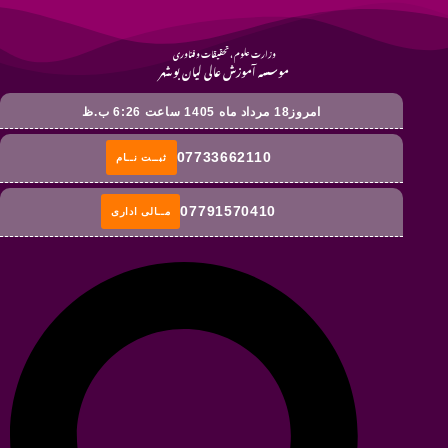
وزارت علوم ، تحقیقات و فناوری
موسسه آموزش عالی لیان بوشهر
امروز18 مرداد ماه 1405 ساعت 6:26 ب.ظ
07733662110
ثبــت نــام
07791570410
مــالی اداری