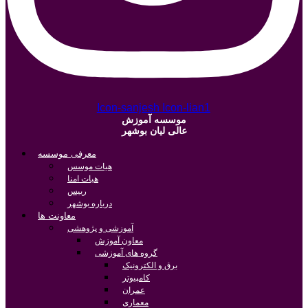
Icon-sanjesh
Icon-lian1
موسسه آموزش
عالی لیان بوشهر
معرفی موسسه
هیات موسس
هیات امنا
رییس
درباره بوشهر
معاونت ها
آموزشی و پژوهشی
معاون آموزش
گروه های آموزشی
برق و الکترونیک
کامپیوتر
عمران
معماری