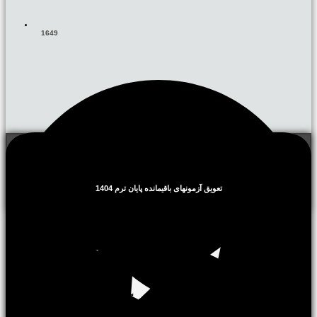
1649
تعویق آزمونهای باقیمانده پایان ترم 1404
به اطلاع دانشجویان‌ گرامی می رساند:
⬅️ با توجه به عدم وجود شرایط مناسب جهت برگزاری امتحانات پایان ترم در