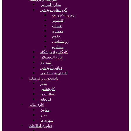
معاون آموزش
گروه های آموزشی
برق و الکترونیک
کامپیوتر
عمران
معماری
حقوق
روانشناسی
مشاوره
کارگاه و آزمایشگاه
فارغ التحصیلان
ثبت نام
قوانین آموزشی
اعضای هیات علمی
دانشجویی و فرهنگی
مدیر
کارشناس
فعالیت ها
کتابخانه
اداری مالی
معاون
مدیر
شهریه ها
فناوری اطلاعات