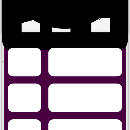
هفته آینده، کلیه آزمونهای باقیمانده پایان ترم تا اطلاع ثانوی به تعویق می افتد.
زمان بندی و نحوه برگزاری امتحانات، متعاقبا به اطلاع خواهد رسید.
تلگرام
ایمیل
واتس اپ
لینکدین