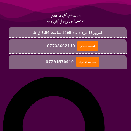
وزارت علوم ، تحقیقات و فناوری
موسسه آموزش عالی لیان بوشهر
امروز18 مرداد ماه 1405 ساعت 3:56 ق.ظ
07733662110
ثبــت نــام
07791570410
مــالی اداری