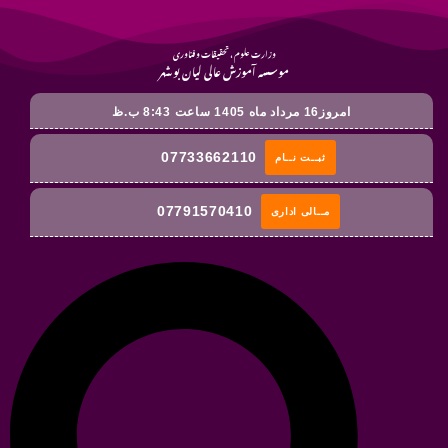
وزارت علوم ، تحقیقات و فناوری
موسسه آموزش عالی لیان بوشهر
امروز16 مرداد ماه 1405 ساعت 8:43 ب.ظ
07733662110
ثبــت نــام
07791570410
مــالی اداری