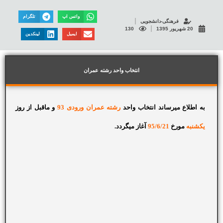
واتس اپ
تلگرام
فرهنگی-دانشجویی
20 شهریور 1395
130
ایمیل
لینکدین
انتخاب واحد رشته عمران
به اطلاع میرساند انتخاب واحد
رشته عمران ورودی 93
و ماقبل از روز
یکشنبه
مورخ
95/6/21
آغاز میگردد.