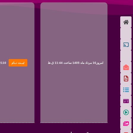
امروز16 مرداد ماه 1405 ساعت 11:44 ق.ظ
ثبــت نــام
2110