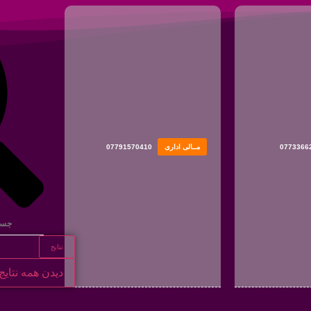
0773366
مــالی اداری
07791570410
نتایج
دیدن همه نتایج