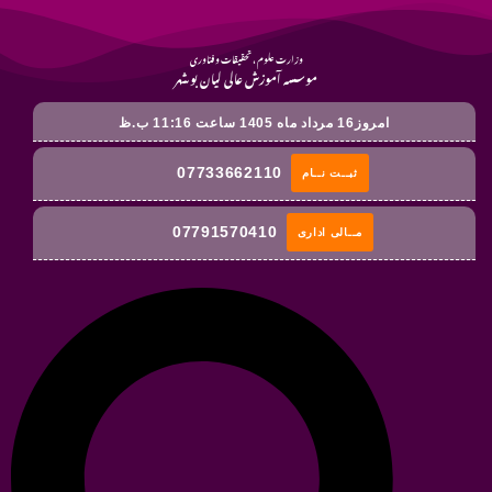
وزارت علوم ، تحقیقات و فناوری
موسسه آموزش عالی لیان بوشهر
امروز16 مرداد ماه 1405 ساعت 11:16 ب.ظ
07733662110
ثبــت نــام
07791570410
مــالی اداری