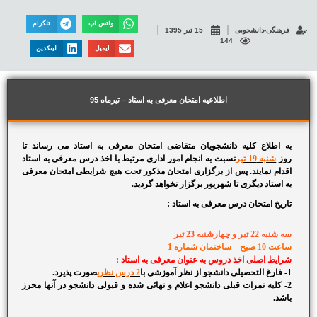
واتس اپ
تلگرام
فرهنگی-دانشجویی
15 تیر 1395
144
ایمیل
لینکدین
اطلاعیه امتحان معرفی به استاد – تیرماه 95
به اطلاع کلیه دانشجویان متقاضی امتحان معرفی به استاد می رساند تا
روز
شنبه 19 تیر
نسبت به انجام امور اداری مرتبط با اخذ درس معرفی به استاد
اقدام نمایند. پس از برگزاری امتحان مذکور تحت هیچ شرایطی امتحان معرفی
به استاد دیگری تا شهریور برگزار نخواهد گردید.
تاریخ امتحان درس معرفی به استاد :
سه شنبه 22 تیر و چهارشنبه 23 تیر
ساعت 10 صبح – ساختمان شماره 1
شرایط اصلی اخذ دروس به عنوان معرفی به استاد :
1- فارغ التحصیلی دانشجو از نظر آموزشی با
2 درس نظری
صورت پذیرد.
2- کلیه نمرات قبلی دانشجو اعلام و نهائی شده و قبولی دانشجو در آنها محرز
باشد.