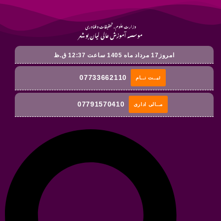
وزارت علوم ، تحقیقات و فناوری
موسسه آموزش عالی لیان بوشهر
امروز17 مرداد ماه 1405 ساعت 12:37 ق.ظ
07733662110
ثبــت نــام
07791570410
مــالی اداری