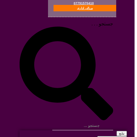
07791570410
مــالی اداری
جستجو . . .
نتایج