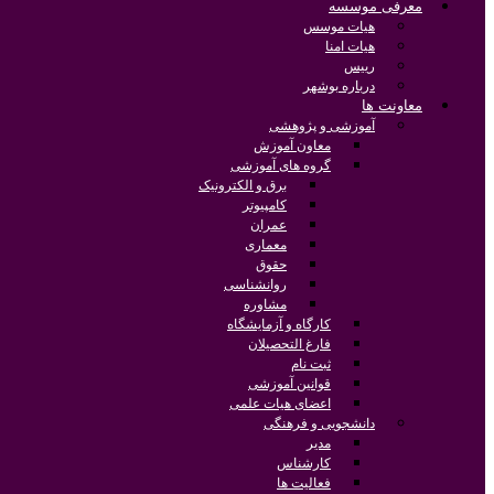
معرفی موسسه
هیات موسس
هیات امنا
رییس
درباره بوشهر
معاونت ها
آموزشی و پژوهشی
معاون آموزش
گروه های آموزشی
برق و الکترونیک
کامپیوتر
عمران
معماری
حقوق
روانشناسی
مشاوره
کارگاه و آزمایشگاه
فارغ التحصیلان
ثبت نام
قوانین آموزشی
اعضای هیات علمی
دانشجویی و فرهنگی
مدیر
کارشناس
فعالیت ها