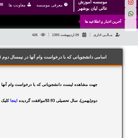
موسسه آموزش
معرفی موسسه
معاونت ها
عالی لیان بوشهر
آخرین اخبار و اطلاعیه ها
مــالــی-اداری
29 اردیبهشت 1393
426
اسامی دانشجویانی که با درخواست وام آنها در نیمسال دوم 93-92 موافقت گردیده است
جهت مشاهده لیست دانشجویانی که با درخواست وام آنها
دوم(بهمن)، سال تحصیلی 93-92موافقت گردیده
اینجا
کلیک ن