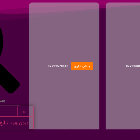
0773366
مــالی اداری
07791570410
نتایج
دیدن همه نتایج