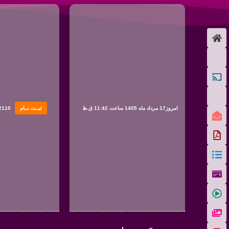
امروز17 مرداد ماه 1405 ساعت 11:42 ق.ظ
ثبــت نــام
2110