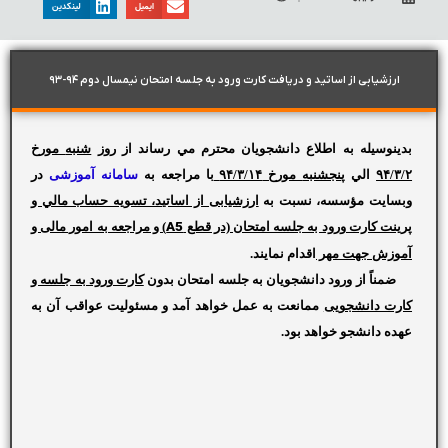
ایمیل
لینکدین
ارزشیابی از اساتید و دريافت کارت ورود به جلسه امتحان نیمسال دوم ۹۴-۹۳
بدينوسيله به اطلاع دانشجويان محترم مي رساند از روز
شنبه
مورخ
۹۴/۳/۲
الي
پنجشنبه
مورخ ۹۴/۳/۱۴
با مراجعه به
سامانه آموزشی
در
وبسايت مؤسسه، نسبت به
ارزشیابی از اساتید، تسويه حساب مالي و
پرينت کارت ورود به جلسه امتحان (در قطع
A5
) و مراجعه به امور مالی و
آموزش جهت مهر
اقدام نمايند.
ضمناً از ورود دانشجويان به جلسه امتحان بدون
کارت ورود به جلسه و
کارت دانشجویی
ممانعت به عمل خواهد آمد و مسئوليت عواقب آن به
عهده دانشجو خواهد بود.