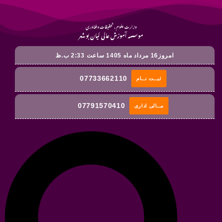
وزارت علوم ، تحقیقات و فناوری
موسسه آموزش عالی لیان بوشهر
امروز16 مرداد ماه 1405 ساعت 2:33 ب.ظ
07733662110
ثبــت نــام
07791570410
مــالی اداری